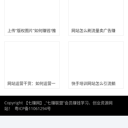
上传“版权图片”如何赚钱?推
网站怎么刷流量卖广告赚
荐四个网站!
钱？有人赚了！
网站运营干货：如何运营一
快手培训网站怎么引流躺
个更赚钱的网站？
赚?
Copyright 【七赚网】_“七赚联盟”会员赚钱学习、创业资源网
站！
粤ICP备11061294号