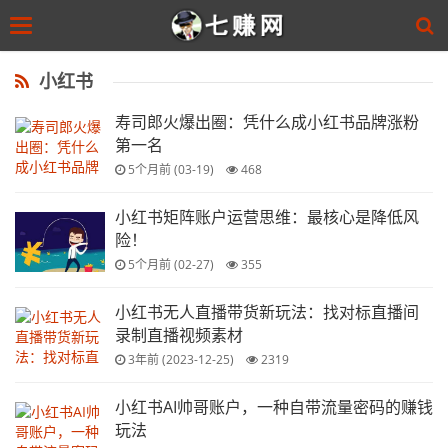
Toggle
navigation
Skip
to
小红书
main
content
寿司郎火爆出圈：凭什么成小红书品牌涨粉
第一名
5个月前 (03-19)
468
小红书矩阵账户运营思维：最核心是降低风
险！
5个月前 (02-27)
355
小红书无人直播带货新玩法：找对标直播间
录制直播视频素材
3年前 (2023-12-25)
2319
小红书AI帅哥账户，一种自带流量密码的赚钱
玩法