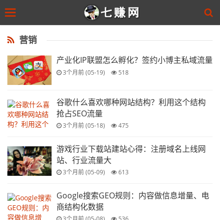
Toggle
navigation
Skip
to
营销
main
content
产业化IP联盟怎么孵化？签约小博主私域流量
3个月前 (05-19)
518
谷歌什么喜欢哪种网站结构？利用这个结构
抢占SEO流量
3个月前 (05-18)
475
游戏行业下载站建站心得：注册域名上线网
站、行业流量大
3个月前 (05-09)
613
Google搜索GEO规则：内容做信息增量、电
商结构化数据
3个月前 (05-08)
536