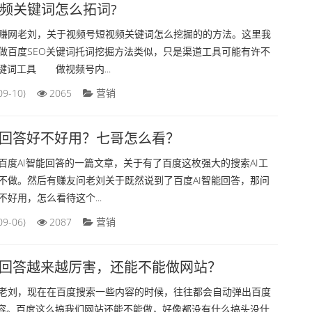
频关键词怎么拓词?
赚网老刘，关于视频号短视频关键词怎么挖掘的的方法。这里我
做百度SEO关键词托词挖掘方法类似，只是渠道工具可能有许不
键词工具 做视频号内...
09-10)
2065
营销
能回答好不好用？七哥怎么看？
百度AI智能回答的一篇文章，关于有了百度这枚强大的搜索AI工
不做。然后有赚友问老刘关于既然说到了百度AI智能回答，那问
好用，怎么看待这个...
09-06)
2087
营销
能回答越来越厉害，还能不能做网站？
老刘，现在在百度搜索一些内容的时候，往往都会自动弹出百度
内容。百度这么搞我们网站还能不能做，好像都没有什么搞头没什