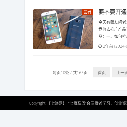
要不要开通
营销
今天有赚友问老
竞价去推广产品
品：一、如何推
2年前 (2024-
每页10条 / 共165页
首页
上一
Copyright 【七赚网】_“七赚联盟”会员赚钱学习、创