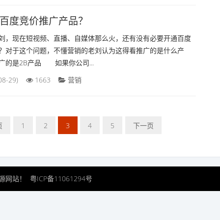
百度竞价推广产品？
刘，现在短视频、直播、自媒体那么火，还有没有必要开通百度
？对于这个问题，不懂营销的老刘认为这得看推广的是什么产
广的是2B产品 如果你公司...
08-29)
1663
营销
页
1
2
3
4
5
下一页
业资源网站！
粤ICP备11061294号