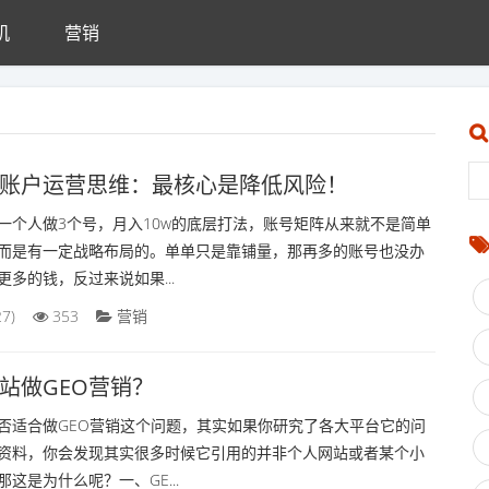
机
营销
账户运营思维：最核心是降低风险！
一个人做3个号，月入10w的底层打法，账号矩阵从来就不是简单
而是有一定战略布局的。单单只是靠铺量，那再多的账号也没办
多的钱，反过来说如果...
-27)
353
营销
站做GEO营销？
否适合做GEO营销这个问题，其实如果你研究了各大平台它的问
资料，你会发现其实很多时候它引用的并非个人网站或者某个小
这是为什么呢？一、GE...