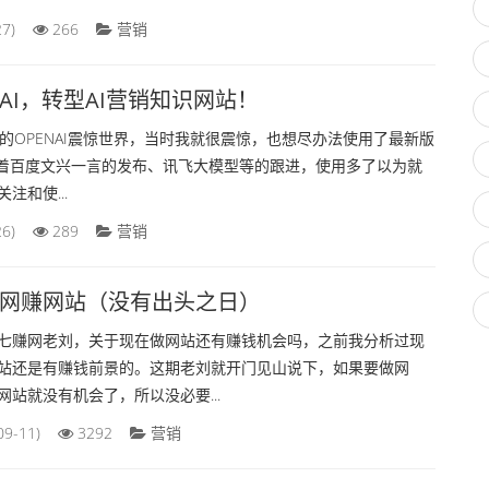
-27)
266
营销
AI，转型AI营销知识网站！
年的OPENAI震惊世界，当时我就很震惊，也想尽办法使用了最新版
t。随着百度文兴一言的发布、讯飞大模型等的跟进，使用多了以为就
和使...
-26)
289
营销
网赚网站（没有出头之日）
七赚网老刘，关于现在做网站还有赚钱机会吗，之前我分析过现
站还是有赚钱前景的。这期老刘就开门见山说下，如果要做网
站就没有机会了，所以没必要...
09-11)
3292
营销