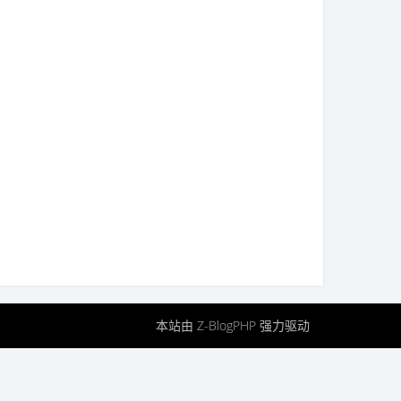
本站由
Z-BlogPHP
强力驱动