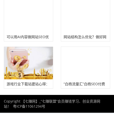
技巧
可以用AI内容做网站SEO优
网站结构怎么优化？做好网
化吗？可以但要谨慎！
站SEO框架优化很重要
游戏行业下载站建站心得：
“白杨流量汇”白杨SEO付费
注册域名上线网站、行业流
社群！
Copyright 【七赚网】_“七赚联盟”会员赚钱学习、创业资源网
量大
站！
粤ICP备11061294号