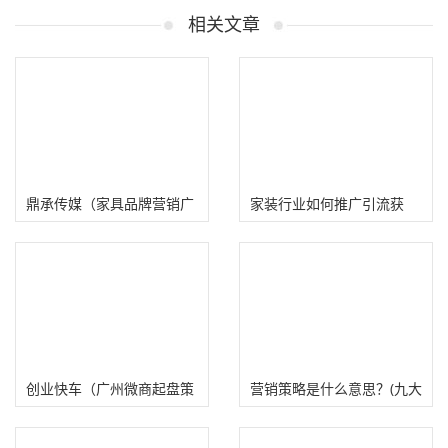
相关文章
鼎承传媒（家具品牌营销广
家装行业如何推广引流获
告公司）
客？全方位梳理家装品牌营
销渠道！
创业快车（广州微商起盘策
营销策略是什么意思？(九大
划公司）
市场营销策略有哪些）