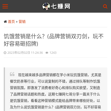
Toggle
navigation
Skip
to
首页
»
营销
main
content
饥饿营销是什么？(品牌营销双刃剑，玩不
好容易砸招牌)
2023年02月02日 11:24:36
1243
现在越来越多品牌营销都在学小米玩饥饿营销，尤其是
餐饮奶茶等行业，可以说复制的不错，通过排队等制作饥饿
营销氛围，即激发了消费者好奇心和排队购买欲望，又制造
了品牌营销话题和热度。这期七赚网七哥分享一篇关于什么
是饥饿营销，看看这种营销模式能给品牌带来哪些好处，以
及为什么说饥饿营销是什么？(品牌营销双刃剑，玩不好容易