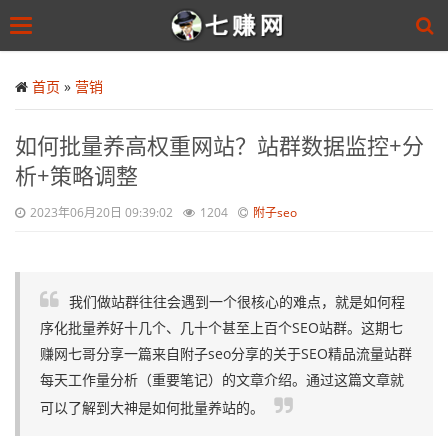
Toggle
navigation
Skip
to
首页
»
营销
main
content
如何批量养高权重网站？站群数据监控+分
析+策略调整
2023年06月20日 09:39:02
1204
附子seo
我们做站群往往会遇到一个很核心的难点，就是如何程
序化批量养好十几个、几十个甚至上百个SEO站群。这期七
赚网七哥分享一篇来自附子seo分享的关于SEO精品流量站群
每天工作量分析（重要笔记）的文章介绍。通过这篇文章就
可以了解到大神是如何批量养站的。