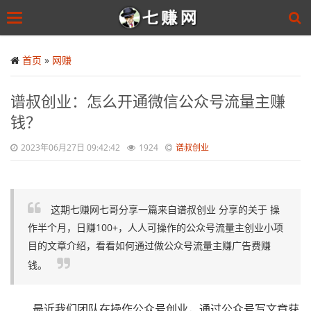
Toggle
navigation
Skip
to
首页
»
网赚
main
content
谱叔创业：怎么开通微信公众号流量主赚
钱？
2023年06月27日 09:42:42
1924
谱叔创业
这期七赚网七哥分享一篇来自谱叔创业 分享的关于 操
作半个月，日赚100+，人人可操作的公众号流量主创业小项
目的文章介绍，看看如何通过做公众号流量主赚广告费赚
钱。
最近我们团队在操作公众号创业，通过公众号写文章获