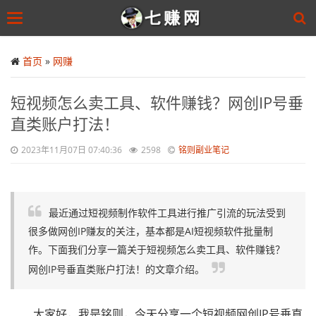
Toggle
navigation
Skip
to
首页
»
网赚
main
content
短视频怎么卖工具、软件赚钱？网创IP号垂
直类账户打法！
2023年11月07日 07:40:36
2598
铭则副业笔记
最近通过短视频制作软件工具进行推广引流的玩法受到
很多做网创IP赚友的关注，基本都是AI短视频软件批量制
作。下面我们分享一篇关于短视频怎么卖工具、软件赚钱？
网创IP号垂直类账户打法！的文章介绍。
大家好，我是铭则，今天分享一个短视频网创IP号垂直