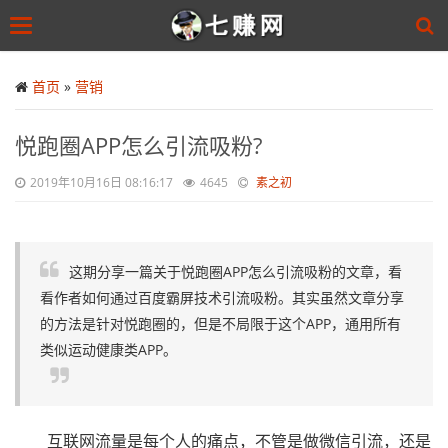
Toggle
navigation
Skip
to
首页
»
营销
main
content
悦跑圈APP怎么引流吸粉?
2019年10月16日 08:16:17
4645
素之初
这期分享一篇关于悦跑圈APP怎么引流吸粉的文章，看
看作者如何通过百度霸屏技术引流吸粉。其实虽然文章分享
的方法是针对悦跑圈的，但是不局限于这个APP，通用所有
类似运动健康类APP。
互联网流量是每个人的痛点，不管是做微信引流，还是