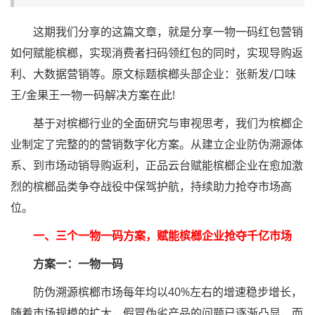
这期我们分享的这篇文章，就是分享一物一码红包营销
如何赋能槟榔，实现消费者扫码领红包的同时，实现导购返
利、大数据营销等。原文标题槟榔头部企业：张新发/口味
王/金果王一物一码解决方案在此!
基于对槟榔行业的全面研究与审视思考，我们为槟榔企
业制定了完整的的营销数字化方案。从建立企业防伪溯源体
系、到市场动销导购返利，正品云台赋能槟榔企业在愈加激
烈的槟榔品类争夺战役中保驾护航，持续助力抢夺市场高
位。
一、三个一物一码方案，赋能槟榔企业抢夺千亿市场
方案一：一物一码
防伪溯源槟榔市场每年均以40%左右的增速稳步增长，
随着市场规模的扩大，假冒伪劣产品的问题已逐渐凸显，而