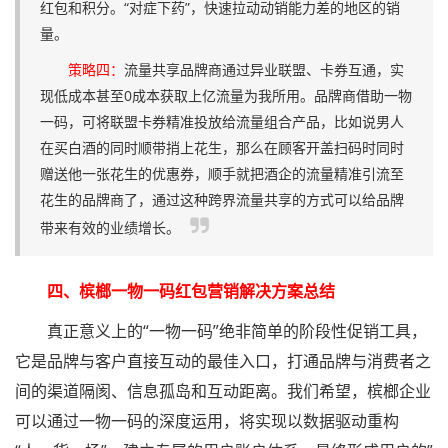
红包和积分。“对症下药”，快速拉动动销能力差的地区的销
量。
策略四：
流量共享品牌商通过异业联盟、卡券互通，实
现低成本甚至0成本获取上亿流量为我所用。品牌商借助一物
一码，可将联盟卡券精准投放给流量组合产品，比如说男人
在买白酒的同时顺带捎上花生，那么在顾客开盖扫码时同时
赠送他一张花生的优惠券，顺手就把酒企的流量精准引流至
花生的品牌商了，通过这种跨界流量共享的方式可以给品牌
带来有效的业绩增长。
四、槟榔一物一码红包营销解决方案总结
真正意义上的“一物一码”绝非简单的阶段性促销工具，
它是品牌与客户直接互动的最佳入口，打通品牌与消费者之
间的渠道隔阂、信息孤岛和互动距离。我们希望，槟榔企业
可以通过一物一码的深度运用，将实现以数据驱动重构