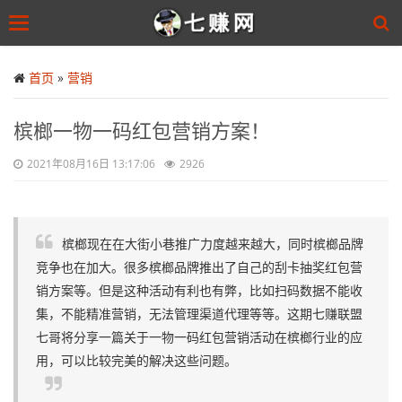
Toggle
navigation
Skip
to
首页
»
营销
main
content
槟榔一物一码红包营销方案！
2021年08月16日 13:17:06
2926
槟榔现在在大街小巷推广力度越来越大，同时槟榔品牌
竞争也在加大。很多槟榔品牌推出了自己的刮卡抽奖红包营
销方案等。但是这种活动有利也有弊，比如扫码数据不能收
集，不能精准营销，无法管理渠道代理等等。这期七赚联盟
七哥将分享一篇关于一物一码红包营销活动在槟榔行业的应
用，可以比较完美的解决这些问题。