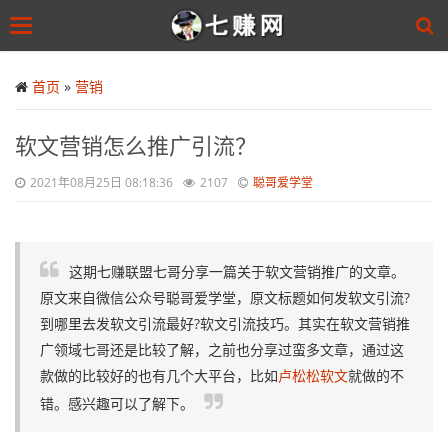
Toggle
navigation
Skip
to
首页
»
营销
main
content
软文营销怎么推广引流？
2021年08月25日 08:18:36
2107
聪哥爱学堂
这期七赚联盟七哥分享一篇关于软文营销推广的文章。
原文来自微信公众号聪哥爱学堂，原文标题如何发软文引流?
到哪里去发软文引流最好?软文引流技巧。其实在软文营销推
广领域七哥还是比较了解，之前也分享过蛮多文章，通过这
款做的比较好的也有几个大平台，比如
卢松松软文
就做的不
错。感兴趣可以了解下。