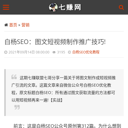
Toggle
navigation
Skip
to
首页
»
营销
main
content
白杨SEO：图文短视频制作推广技巧!
2021年09月14日 08:00:00
3195
白杨SEO优化教程
这期七赚联盟七哥分享一篇关于将图文制作成短视频推
广引流的文章。这篇文章来自微信公众号白杨SEO优化教
程，原文标题白杨SEO：所有通过图文获取流量的方法都可
以用短视频再来一遍!【实战】
前言：这是白杨SEO公众号原创第312篇。为什么想到