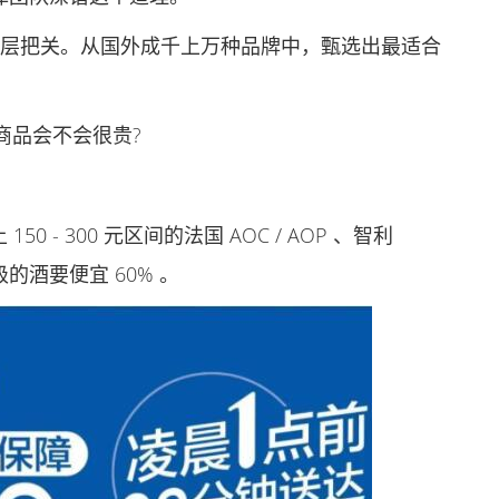
层把关。从国外成千上万种品牌中，甄选出最适合
品会不会很贵?
 - 300 元区间的法国 AOC / AOP 、智利
级的酒要便宜 60% 。