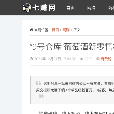
首页
网赚
商
Skip to main content
当前位置：
首页
»
网赚
» 正文
“9号仓库”葡萄酒新零
2021年12月21日 13:04:02
2201
有赞说
这期分享一篇来自微信公众号有赞说，看看
原文标题太猛了!靠1个单品吸粉百万，3成客户每
渠道破碎，线下瓶颈，线上布局打不开..