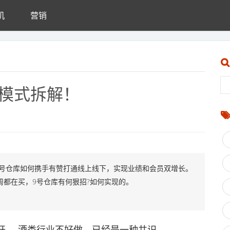
机
营销
售模式拆解！
9号仓库如何携手有赞打通线上线下，实现业绩和会员双增长。
周都在买，9号仓库有何狠招?如何实现的。
....酒类行业不好做，已经是一种共识。