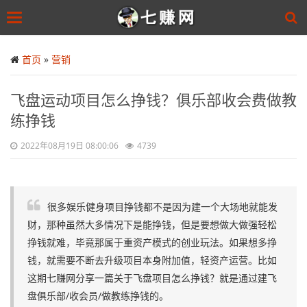
Toggle
navigation
Skip
to
首页
»
营销
main
content
飞盘运动项目怎么挣钱？俱乐部收会费做教
练挣钱
2022年08月19日 08:00:06
4739
很多娱乐健身项目挣钱都不是因为建一个大场地就能发
财，那种虽然大多情况下是能挣钱，但是要想做大做强轻松
挣钱就难，毕竟那属于重资产模式的创业玩法。如果想多挣
钱，就需要不断去升级项目本身附加值，轻资产运营。比如
这期七赚网分享一篇关于飞盘项目怎么挣钱？就是通过建飞
盘俱乐部/收会员/做教练挣钱的。