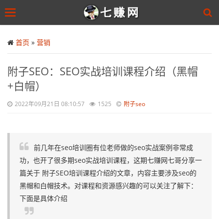
Toggle
navigation
Skip
to
首页
»
营销
main
content
附子SEO：SEO实战培训课程介绍（黑帽
+白帽）
2022年09月21日 08:10:57
1525
附子seo
前几年在seo培训圈有位老师做的seo实战案例非常成
功，也开了很多期seo实战培训课程，这期七赚网七哥分享一
篇关于 附子SEO培训课程介绍的文章，内容主要涉及seo的
黑帽和白帽技术。对课程和资源感兴趣的可以关注了解下：
下面是具体介绍