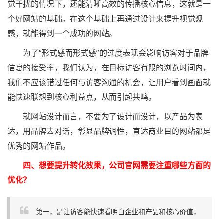
觉干扰的情况下，还能清晰高效的传播核心信息，这就是一
个好网站的基础。在这个基础上再通过设计来提升视觉观
感，就能得到一个成功的网站。
为了“形式感而形式感”的过度表现会影响访客对于品牌
信息的接受率，我们认为，在目标访客有限的浏览时间内，
我们不应该错过任何与访客沟通的机会，让用户看到画面就
能快速联想到核心利益点，从而引起共鸣。
就网站设计而言，不要为了设计而设计，以产品为表
达，用品牌去对话，彰显品牌调性，直达商业目的网站都是
优秀的网站作品。
四、想要提升转化效果，公司官网需要注重哪些方面的
优化？
第一，是让访客能快速看明白企业和产品和核心价值，