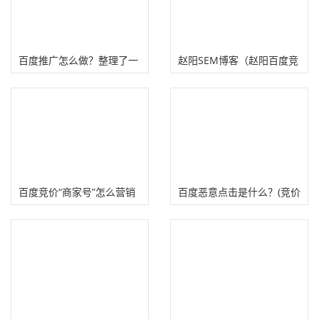
百度推广怎么做？整理了一
赵阳SEM博客（赵阳百度竞
份百度竞价推广详细流程
价培训）
百度竞价“商家号”怎么营销
百度恶意点击是什么？(竞价
吸粉？
账户被恶意点击怎么办）