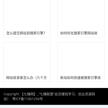
怎么提交网站到搜索引擎？
如何优化搜索引擎网站收
（网站提交百度、Google方
录？（7个搜索引擎网页收
法）
录提交入口）
网站收录差怎么办（六个方
新站如何快速被搜索引擎收
面影响新网站被百度收录）
录？
Copyright 【七赚网】_“七赚联盟”会员赚钱学习、创业资源网
站！
粤ICP备11061294号