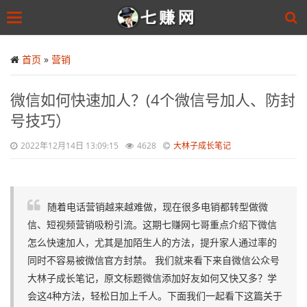
Toggle
navigation
Skip
to
首页
»
营销
main
content
微信如何快速加人？(4个微信号加人、防封
号技巧）
2022年12月14日 13:09:15
4628
大林子成长笔记
随着电话营销越来越难做，现在很多电销都转型做微
信、短视频营销吸粉引流。这期七赚网七哥重点介绍下微信
怎么快速加人，尤其是加陌生人的方法，提升家人通过率的
同时不容易被微信官方封禁。 我们就来看下来自微信公众号
大林子成长笔记，原文标题微信添加好友如何又快又多？学
会这4种方法，轻松日加上千人。下面我们一起看下这篇关于