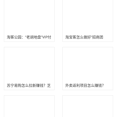
淘客公园：“老胡地盘”VIP付
淘宝客怎么做好“招商团
费社群！
长”？
苏宁易购怎么拉新赚钱？芝
外卖返利项目怎么赚钱？
麻鲸选活动奖励！