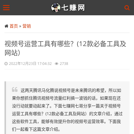
Toggle
navigation
Skip
to
首页
»
营销
main
content
​视频号运营工具有哪些？(12款必备工具及
网站）
2022年12月23日 17:04:32
2738
这两天腾讯马化腾说视频号是未来腾讯的希望，所以如
果你想抓住腾讯视频号流量红利搞一波钱的话，如果现在还
没行动就要动起来了。下面七赚网七哥分享一篇关于视频号
运营工具有哪些？(12款必备工具及网站）的文章介绍，通过
这些软件工具，能够有效提升你的视频号运营效率。下面我
们一起看下这篇文章介绍。