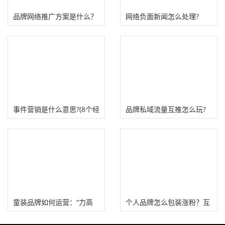
品牌网络推广方案是什么？
网络负面新闻怎么处理?
（品牌推广已成企业营销首
选）
事件营销是什么意思?(8个经
品牌私域流量互推怎么玩?
典品牌事件营销案例）
童装品牌如何运营：“力高
个人品牌怎么包装涨粉？互
芘熊”私域营销！
推涨粉技巧！