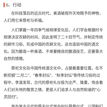
6、行动
在科技落后的远古时代，美酒被视作天地赐予的神物，
人们用它来祭祀与祈福。
人们掌握一年四季气候规律变化后，人们学会根据时令
规律决定农耕的时间，因此发明了二十四节气，并制定传统
的耕作习俗，形成中国的农耕文化，这也造就中国的酒文
化。因为酿造一杯美酒，不单要精良的酿酒技艺，还要靠大
自然的馈赠。
祭祀文化在中国传统酒文化中，占据着重要位置。在不
断挖掘“二月二”、“春季封坛”、“秋季封坛”等传统习俗的过
程中，李渡发现，古代的祭祀礼仪极为庄严、隆重，饱含着
人们对天地的敬畏之情，更是人们追求人与自然和谐的“心
灵回归”。
举办复古元代的祭天仪式举办封坛祭奠仪式，让国粉们