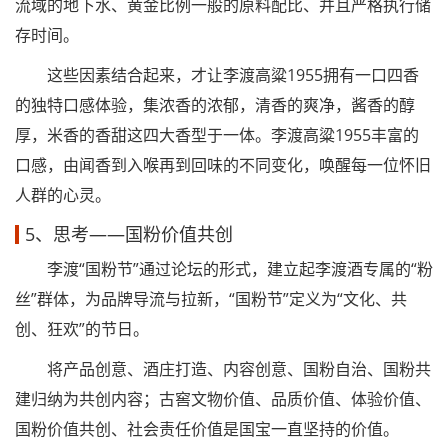
流域的地下水、黄金比例一般的原料配比、并且严格执行储
存时间。
这些因素结合起来，才让李渡高粱1955拥有一口四香
的独特口感体验，集浓香的浓郁，清香的爽净，酱香的醇
厚，米香的香甜这四大香型于一体。李渡高粱1955丰富的
口感，由闻香到入喉再到回味的不同变化，唤醒每一位怀旧
人群的心灵。
5、思考——国粉价值共创
李渡“国粉节”通过论坛的形式，建立起李渡酒专属的“粉
丝”群体，为品牌导流与拉新，“国粉节”定义为“文化、共
创、狂欢”的节日。
将产品创意、酒庄打造、内容创意、国粉自治、国粉共
建归纳为共创内容；古窖文物价值、品质价值、体验价值、
国粉价值共创、社会责任价值是国宝一直坚持的价值。