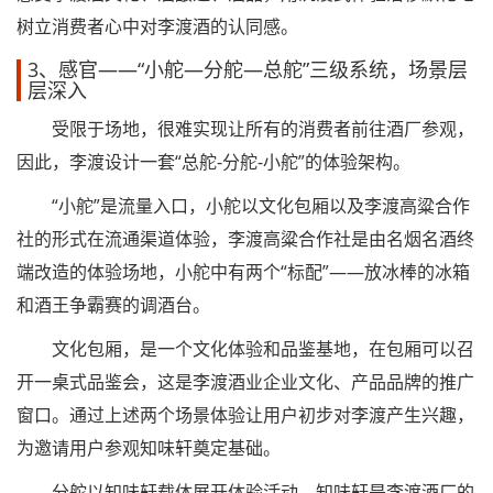
树立消费者心中对李渡酒的认同感。
3、感官——“小舵—分舵—总舵”三级系统，场景层
层深入
受限于场地，很难实现让所有的消费者前往酒厂参观，
因此，李渡设计一套“总舵-分舵-小舵”的体验架构。
“小舵”是流量入口，小舵以文化包厢以及李渡高粱合作
社的形式在流通渠道体验，李渡高粱合作社是由名烟名酒终
端改造的体验场地，小舵中有两个“标配”——放冰棒的冰箱
和酒王争霸赛的调酒台。
文化包厢，是一个文化体验和品鉴基地，在包厢可以召
开一桌式品鉴会，这是李渡酒业企业文化、产品品牌的推广
窗口。通过上述两个场景体验让用户初步对李渡产生兴趣，
为邀请用户参观知味轩奠定基础。
分舵以知味轩载体展开体验活动，知味轩是李渡酒厂的