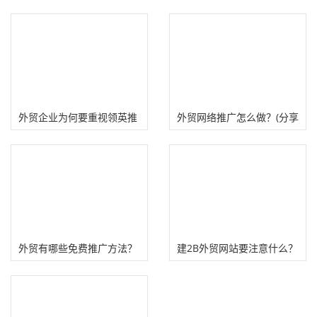
外贸企业为何要重视领英推
外贸网络推广怎么做？(分享
广？领英平台广告推广优
4种有效外贸推广方法)
势！
外贸有哪些免费推广方法？
建2B外贸网站要注意什么？
(分享5个免费推广干货）
(外贸建站相关知识点）