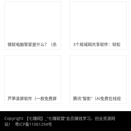
BT磁力链接下载工具
用的在线视频播放神器！
微软电脑管家是什么？（杀
3个局域网共享软件：轻松
毒+垃圾清理+桌面管理）
实现电脑与手机文件互传！
芦笋录屏软件（一款免费屏
腾讯“智影”（AI免费在线视
幕视频录制工具）
频制作工具）
Copyright 【七赚网】_“七赚联盟”会员赚钱学习、创业资源网
站！
粤ICP备11061294号