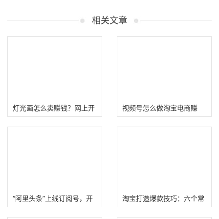
相关文章
灯光画怎么卖赚钱？网上开
视频号怎么做淘宝电商赚
店卖灯光画项目介绍
钱?
“阿里头条”上线订阅号，开
淘宝打造爆款技巧：六个常
放申请注册!
规操作+直通车推广+补单技