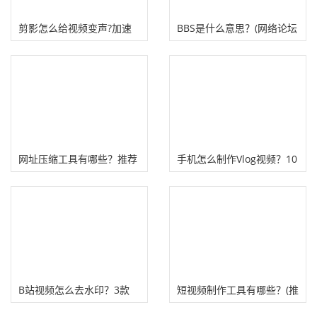
剪影怎么给视频变声?加速
BBS是什么意思？(网络论坛
设封面!
为什么衰落、被淘汰）
网址压缩工具有哪些？推荐
手机怎么制作Vlog视频？10
六款在线图片压缩工具！
款热门vlog工具！
B站视频怎么去水印？3款
短视频制作工具有哪些？(推
PC端B站一键去水印工具
荐一些常用网站工具）