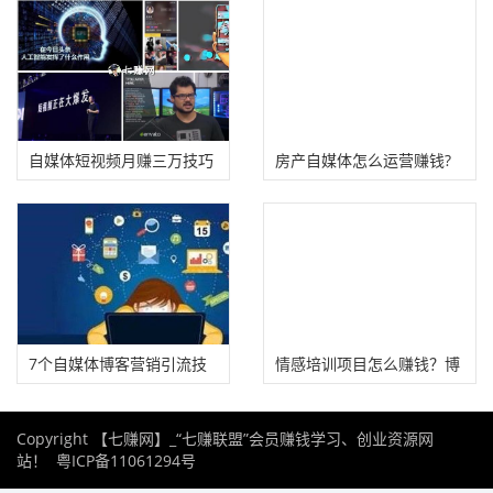
自媒体短视频月赚三万技巧
房产自媒体怎么运营赚钱?
7个自媒体博客营销引流技
情感培训项目怎么赚钱？博
巧
客自媒体引流！
Copyright 【七赚网】_“七赚联盟”会员赚钱学习、创业资源网
站！
粤ICP备11061294号