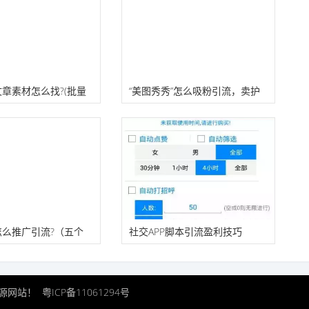
章素材怎么找?(批量
“美图秀秀”怎么吸粉引流，卖护
肤品赚钱？
怎么推广引流?（五个
社交APP脚本引流盈利技巧
业资源网站！
粤ICP备11061294号