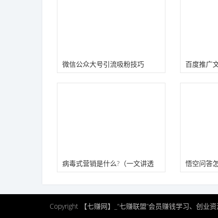
微信公众大号引流吸粉技巧
百度推广文
原创)
病毒式营销是什么?（一文讲透
悟空问答
病毒式营销玩法）
技巧）
Copyright 【七赚网】_“七赚联盟”会员赚钱学习、创