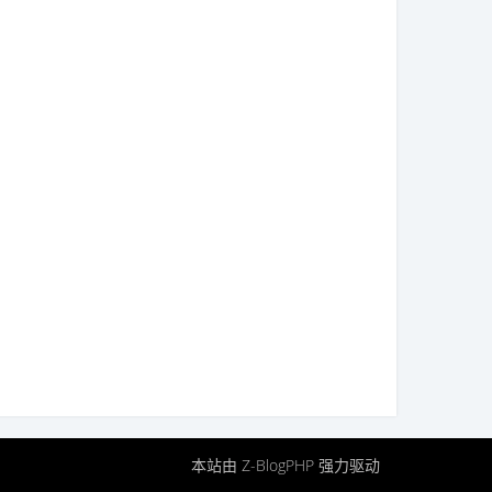
本站由
Z-BlogPHP
强力驱动