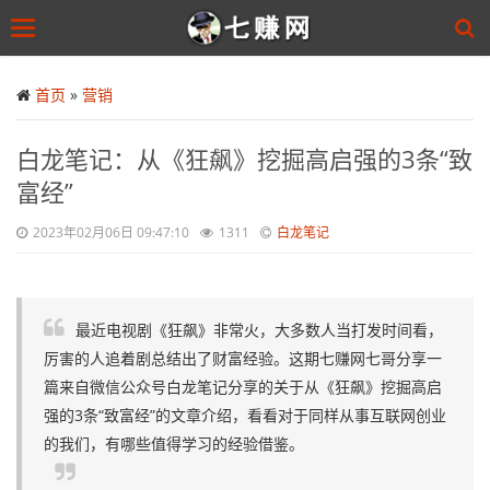
Toggle
navigation
Skip
to
首页
»
营销
main
content
白龙笔记：从《狂飙》挖掘高启强的3条“致
富经”
2023年02月06日 09:47:10
1311
白龙笔记
最近电视剧《狂飙》非常火，大多数人当打发时间看，
厉害的人追着剧总结出了财富经验。这期七赚网七哥分享一
篇来自微信公众号白龙笔记分享的关于从《狂飙》挖掘高启
强的3条“致富经”的文章介绍，看看对于同样从事互联网创业
的我们，有哪些值得学习的经验借鉴。