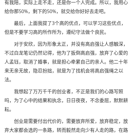
有我陪，实际上走不走，还是你一个人完成。所以，我用心
给你那50%，剩下的50%，就交给你好好去走吧。
最后，上面我提了3个高的优点，可以学习这些优点，
但是不要学习高的所作所为，遵纪守法做个良民。
对于安欣，因为形象太正，并没有高启强让人感触深，
不过白龙笔记仍然记得，他为了扳倒高启强，放弃了心爱的
人孟钰，取消了婚事，就是担心牵累自己的亲人。他二十年
来无亲无故，隐忍扮拙，就是为了找机会将高启强绳之以
法。
我想起了万万千千的创业者，不正是我们的心路写照
吗，为了心中的结果和执念，日日夜夜，不念委屈，默默耕
耘。
创业是需要付出代价的，需要放弃所爱，放弃稳定，放
弃大家都会选的一条路，转而毅然走向少有人走的路，在路