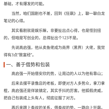
基础，才有爆发的可能。
当然，咱们国剧也不差，回到《狂飙》上，聊一聊白龙
笔记的心得。
其实看剧就是娱乐嘛，非要扯出点心得，也是怪别扭
的，但咱是写创业的，总得扯出个123不是。
先说高启强，他从卖鱼佬成为商界（黑界）大佬，我觉
得有3点“致富经”。
一、善于借势和包装
高启强一开始借安欣的势，让周边的人以为他有靠山；
后来去摆平录像店的老板，即便对方人多势众，拿刀拿
棍，高启强还是佯装镇定，其实手抖的厉害。他狐假虎威，
把自己包装成上头有人，彻底征服了对方。
再后来蹭上泰叔的关系，借泰叔的势，一路向上狂飙。