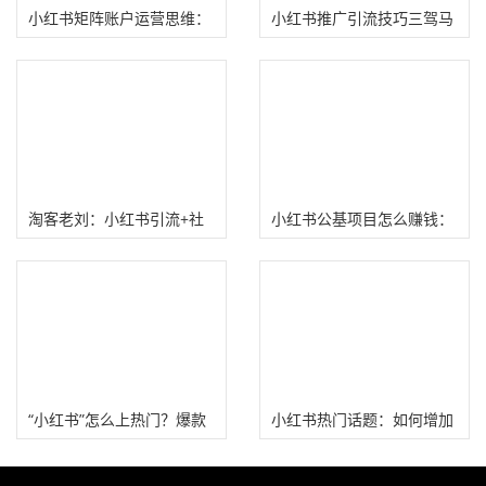
小红书矩阵账户运营思维：
小红书推广引流技巧三驾马
最核心是降低风险！
车：账户定位、平台算法、
内容输出！
淘客老刘：小红书引流+社
小红书公基项目怎么赚钱：
群淘客变现赚钱玩法
5分钟学会如何快速涨粉
“小红书”怎么上热门？爆款
小红书热门话题：如何增加
月销百万的秘密！
笔记曝光量?