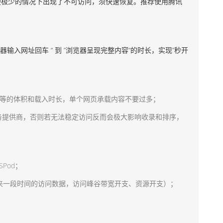
极少的情况下出现了不可访问，须快速恢复。推荐使用腾讯
入网址回车 “ 到 ”浏览器呈现完整内容“的时长，实现”秒开
等的体积和载入时长，单个网页承载内容不要过多；
务提供商，否则若无法稳定访问反而会极大影响收录和排序，
Pod；
一段时间的访问数据，访问峰谷带宽开支、资源开支）；