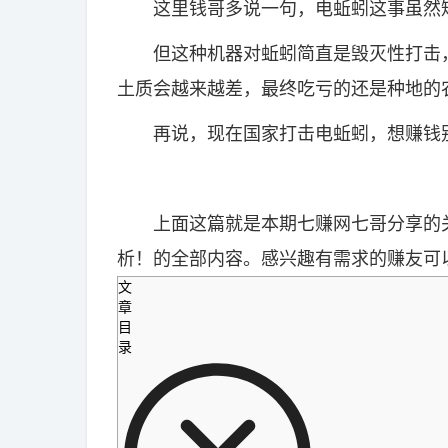
这里钱哥多说一句，电蚯蚓这事虽然短
但这种机器对蚯蚓简直是毁灭性打击，
土质会越来越差，最终吃亏的还是种地的
再说，现在国家打击电蚯蚓，想赚钱别
上面这篇就是本期七赚网七哥分享的关
析！的全部内容。感兴趣有需求的赚友可
文
章
目
录