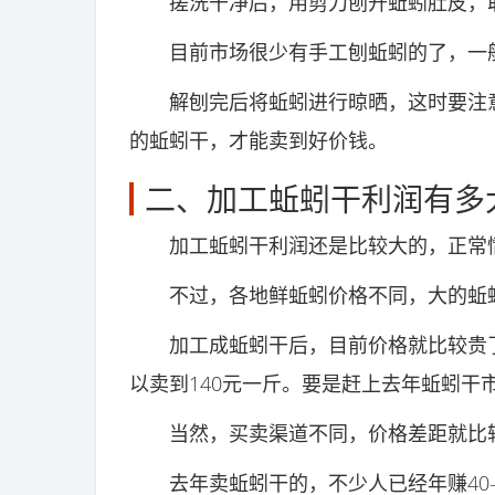
搓洗干净后，用剪刀刨开蚯蚓肚皮，取
目前市场很少有手工刨蚯蚓的了，一般
解刨完后将蚯蚓进行晾晒，这时要注意
的蚯蚓干，才能卖到好价钱。
二、加工蚯蚓干利润有多
加工蚯蚓干利润还是比较大的，正常情况
不过，各地鲜蚯蚓价格不同，大的蚯蚓
加工成蚯蚓干后，目前价格就比较贵了
以卖到140元一斤。要是赶上去年蚯蚓干
当然，买卖渠道不同，价格差距就比较
去年卖蚯蚓干的，不少人已经年赚40-