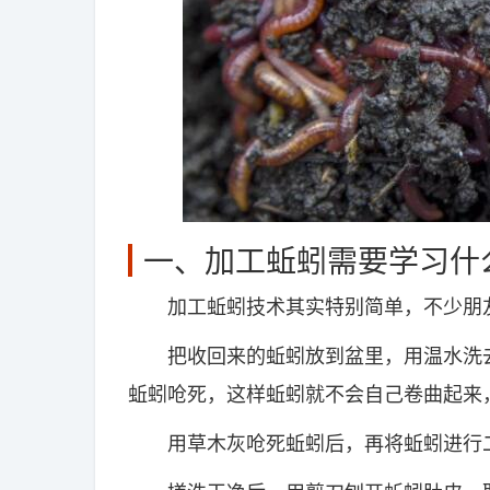
一、加工蚯蚓需要学习什
加工蚯蚓技术其实特别简单，不少朋友
把收回来的蚯蚓放到盆里，用温水洗去
蚯蚓呛死，这样蚯蚓就不会自己卷曲起来
用草木灰呛死蚯蚓后，再将蚯蚓进行