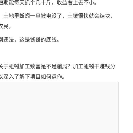
期能每天抓个几十斤，收益看上去不小。
土地里蚯蚓一旦被电没了，土壤很快就会结块，
农民。
违法，这是钱哥的底线。
于蚯蚓加工致富是不是骗局？加工蚯蚓干赚钱分
以深入了解下项目如何运作。