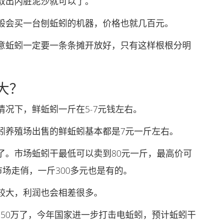
出内脏泥沙就可以了。
会买一台刨蚯蚓的机器，价格也就几百元。
蚯蚓一定要一条条摊开放好，只有这样根根分明
大？
下，鲜蚯蚓一斤在5-7元钱左右。
养殖场出售的鲜蚯蚓基本都是7元一斤左右。
。市场蚯蚓干最低可以卖到80元一斤，最高价可
市场走俏，一斤300多元也是有的。
大，利润也会相差很多。
50万了，今年国家进一步打击电蚯蚓，预计蚯蚓干