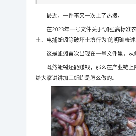
最近，一件事又一次上了热搜。
在2023年一号文件关于“加强高标准农
土、电捕蚯蚓等破坏土壤行为”的明确表述
这是蚯蚓首次出现在一号文件里，从侧
既然蚯蚓还能赚钱，那么在产业链上除
给大家讲讲加工蚯蚓是怎么做的。