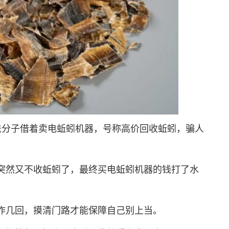
分子借着卖电蚯蚓机器，号称高价回收蚯蚓，骗人
然又不收蚯蚓了，最终买电蚯蚓机器的钱打了水
几回，摸清门路才能保障自己别上当。