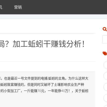
机
营销
局？加工蚯蚓干赚钱分析！
，也是最近一号文件提到的电捕.蚯蚓的主角。为什么这样大
捕蚯蚓致富赚钱的，但是同时又破坏了土壤影响农业生产种
的小型加工厂，一斤能赚70元，一年能挣40万！，关于蚯蚓