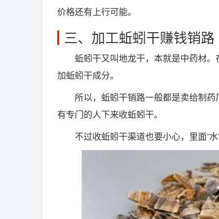
价格还有上行可能。
三、加工蚯蚓干赚钱销路
蚯蚓干又叫地龙干，本就是中药材。在
加蚯蚓干成分。
所以，蚯蚓干销路一般都是卖给制药厂
有专门的人下来收蚯蚓干。
不过收蚯蚓干渠道也要小心，里面“水”