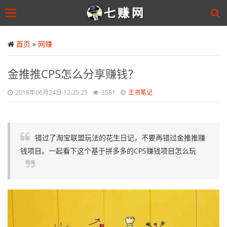
Toggle
navigation
Skip
to
首页
»
网赚
main
content
金推推CPS怎么分享赚钱？
2018年06月24日 12:25:25
3581
王书笔记
错过了淘宝联盟玩法的花生日记，不要再错过金推推赚
钱项目。一起看下这个基于拼多多的CPS赚钱项目怎么玩