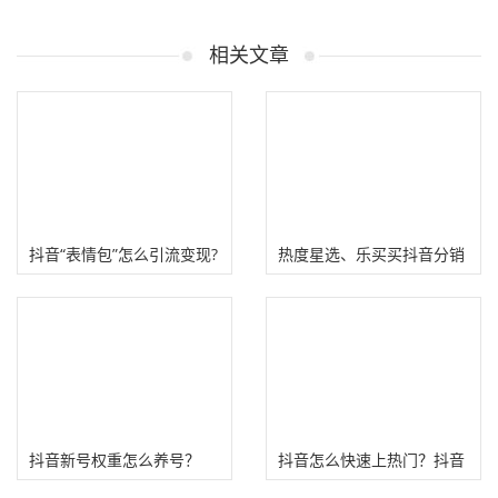
相关文章
抖音“表情包”怎么引流变现?
热度星选、乐买买抖音分销
返利平台核心玩法
抖音新号权重怎么养号？
抖音怎么快速上热门？抖音