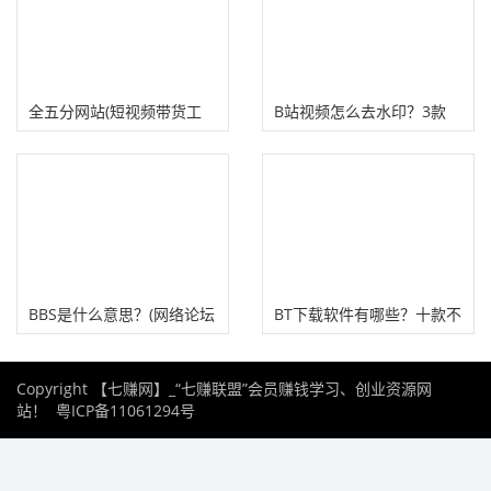
全五分网站(短视频带货工
B站视频怎么去水印？3款
具)
PC端B站一键去水印工具
BBS是什么意思？(网络论坛
BT下载软件有哪些？十款不
为什么衰落、被淘汰）
输迅雷的BT下载工具
Copyright 【七赚网】_“七赚联盟”会员赚钱学习、创业资源网
站！
粤ICP备11061294号