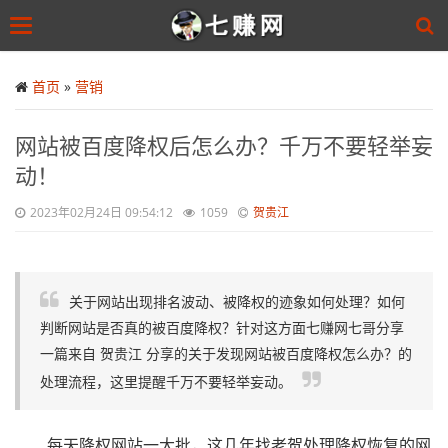
Toggle
navigation
Skip
to
首页
»
营销
main
content
网站被百度降权后怎么办？千万不要轻举妄
动！
2023年02月24日 09:54:12
1059
贺贵江
关于网站出现排名波动、被降权的迹象如何处理？如何
判断网站是否真的被百度降权？针对这方面七赚网七哥分享
一篇来自 贺贵江 分享的关于发现网站被百度降权怎么办？的
处理流程，这里提醒千万不要轻举妄动。
每天降权网站一大批，这几年找老贺处理降权恢复的网