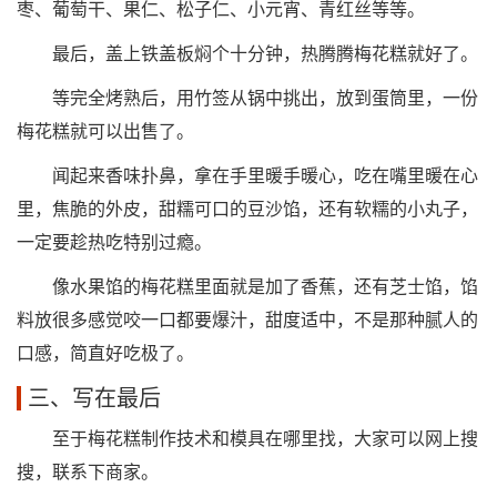
枣、葡萄干、果仁、松子仁、小元宵、青红丝等等。
最后，盖上铁盖板焖个十分钟，热腾腾梅花糕就好了。
等完全烤熟后，用竹签从锅中挑出，放到蛋筒里，一份
梅花糕就可以出售了。
闻起来香味扑鼻，拿在手里暖手暖心，吃在嘴里暖在心
里，焦脆的外皮，甜糯可口的豆沙馅，还有软糯的小丸子，
一定要趁热吃特别过瘾。
像水果馅的梅花糕里面就是加了香蕉，还有芝士馅，馅
料放很多感觉咬一口都要爆汁，甜度适中，不是那种腻人的
口感，简直好吃极了。
三、写在最后
至于梅花糕制作技术和模具在哪里找，大家可以网上搜
搜，联系下商家。