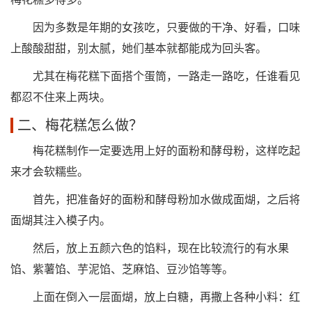
因为多数是年期的女孩吃，只要做的干净、好看，口味
上酸酸甜甜，别太腻，她们基本就都能成为回头客。
尤其在梅花糕下面搭个蛋筒，一路走一路吃，任谁看见
都忍不住来上两块。
二、梅花糕怎么做？
梅花糕制作一定要选用上好的面粉和酵母粉，这样吃起
来才会软糯些。
首先，把准备好的面粉和酵母粉加水做成面煳，之后将
面煳其注入模子内。
然后，放上五颜六色的馅料，现在比较流行的有水果
馅、紫薯馅、芋泥馅、芝麻馅、豆沙馅等等。
上面在倒入一层面煳，放上白糖，再撒上各种小料：红