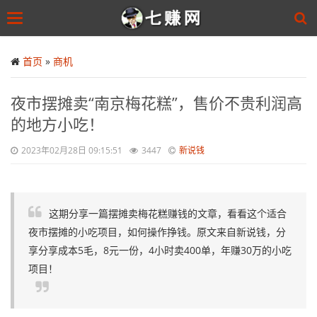
Toggle
navigation
Skip
to
首页
»
商机
main
content
夜市摆摊卖“南京梅花糕”，售价不贵利润高
的地方小吃！
2023年02月28日 09:15:51
3447
新说钱
这期分享一篇摆摊卖梅花糕赚钱的文章，看看这个适合
夜市摆摊的小吃项目，如何操作挣钱。原文来自新说钱，分
享分享成本5毛，8元一份，4小时卖400单，年赚30万的小吃
项目！