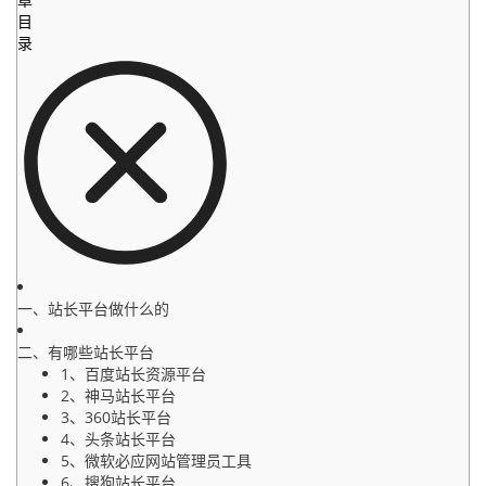
目
录
一、站长平台做什么的
二、有哪些站长平台
1、百度站长资源平台
2、神马站长平台
3、360站长平台
4、头条站长平台
5、微软必应网站管理员工具
6、搜狗站长平台