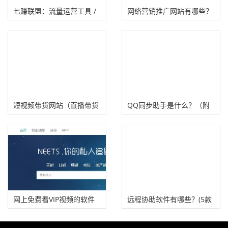
七赚联盟：流量运营工具 /
网络营销推广网站有哪些？
赚钱商机
(126个必备工具网址)
短视频带货网站（直播带货
QQ同步助手是什么？（附
工具）
腾讯官方下载地址）
网上免费看VIP视频的软件
远程协助软件有哪些？(5款
免费好用远程控制软件）