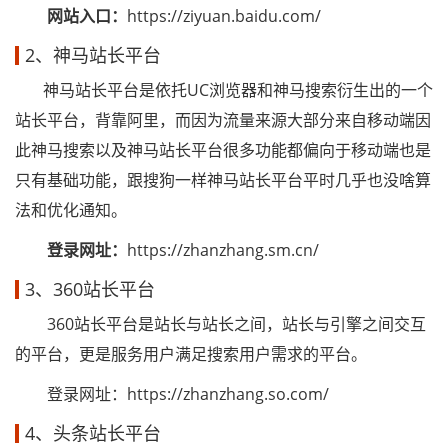
网站入口：
https://ziyuan.baidu.com/
2、神马站长平台
神马站长平台是依托UC浏览器和神马搜索衍生出的一个
站长平台，背靠阿里，而因为流量来源大部分来自移动端因
此神马搜索以及神马站长平台很多功能都偏向于移动端也是
只有基础功能，跟搜狗一样神马站长平台平时几乎也没啥算
法和优化通知。
登录网址：
https://zhanzhang.sm.cn/
3、360站长平台
360站长平台是站长与站长之间，站长与引擎之间交互
的平台，更是服务用户满足搜索用户需求的平台。
登录网址：https://zhanzhang.so.com/
4、头条站长平台