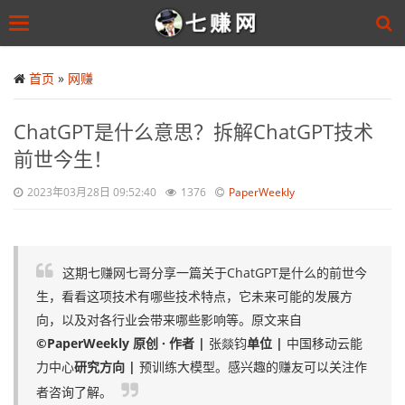
Toggle
navigation
Skip
to
首页
»
网赚
main
content
ChatGPT是什么意思？拆解ChatGPT技术
前世今生！
2023年03月28日 09:52:40
1376
PaperWeekly
这期七赚网七哥分享一篇关于ChatGPT是什么的前世今
生，看看这项技术有哪些技术特点，它未来可能的发展方
向，以及对各行业会带来哪些影响等。原文来自
©PaperWeekly 原创 · 作者 |
张燚钧
单位 |
中国移动云能
力中心
研究方向 |
预训练大模型。感兴趣的赚友可以关注作
者咨询了解。