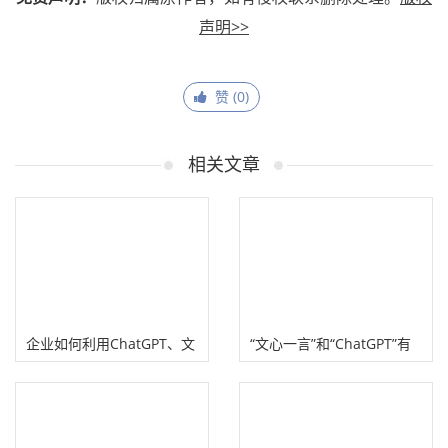
声明>>
赞 (
0
)
相关文章
企业如何利用ChatGPT、文
“文心一言”和“ChatGPT”有
心一言做好品牌内容营销？
什么不同？（区别优势）