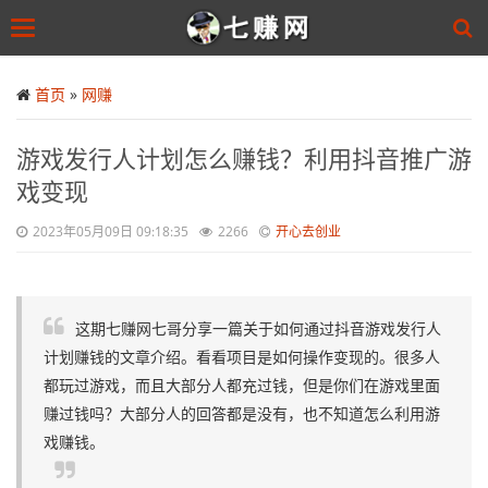
Toggle
navigation
Skip
to
首页
»
网赚
main
content
游戏发行人计划怎么赚钱？利用抖音推广游
戏变现
2023年05月09日 09:18:35
2266
开心去创业
这期七赚网七哥分享一篇关于如何通过抖音游戏发行人
计划赚钱的文章介绍。看看项目是如何操作变现的。很多人
都玩过游戏，而且大部分人都充过钱，但是你们在游戏里面
赚过钱吗？大部分人的回答都是没有，也不知道怎么利用游
戏赚钱。