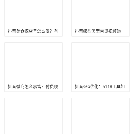
抖音美食探店号怎么做？有
抖音哪些类型带货视频赚
人月赚10万
钱?
抖音微商怎么暴富？付费项
抖音seo优化：5118工具如
目招代理培训赚钱!
何挖掘抖音关键词