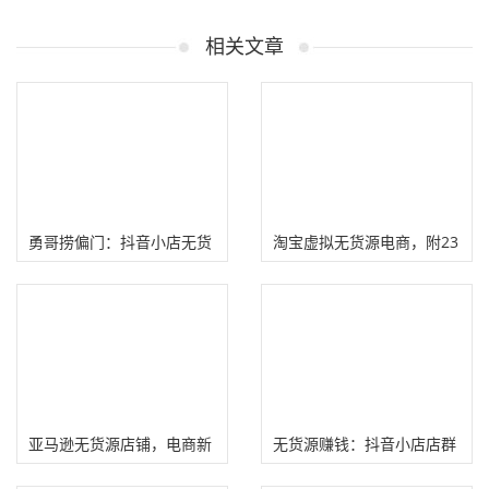
相关文章
勇哥捞偏门：抖音小店无货
淘宝虚拟无货源电商，附23
源项目
节淘宝虚拟店铺培训课程介
绍
亚马逊无货源店铺，电商新
无货源赚钱：抖音小店店群
蓝海！
项目!