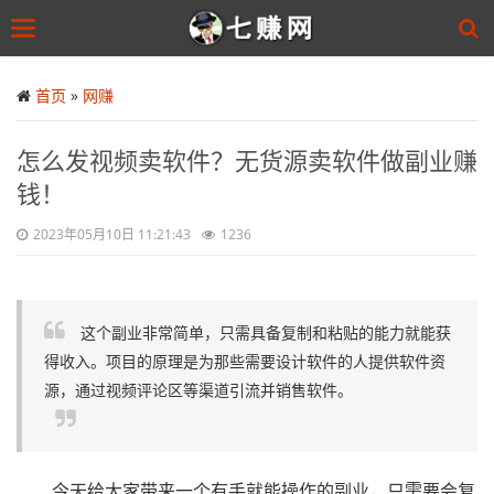
Toggle
navigation
Skip
to
首页
»
网赚
main
content
怎么发视频卖软件？无货源卖软件做副业赚
钱！
2023年05月10日 11:21:43
1236
这个副业非常简单，只需具备复制和粘贴的能力就能获
得收入。项目的原理是为那些需要设计软件的人提供软件资
源，通过视频评论区等渠道引流并销售软件。
今天给大家带来一个有手就能操作的副业，只需要会复