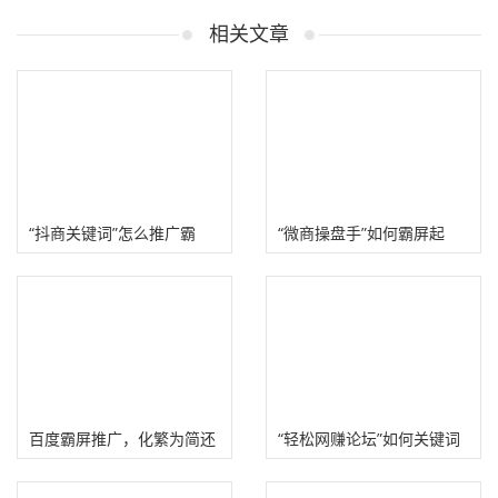
相关文章
“抖商关键词”怎么推广霸
“微商操盘手”如何霸屏起
屏？
盘？
百度霸屏推广，化繁为简还
“轻松网赚论坛”如何关键词
赚钱!
霸屏？