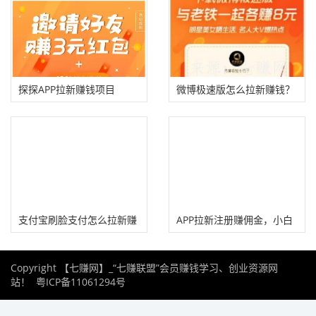
探探APP拉新赚钱项目
微博极速版怎么拉新赚钱？
支付宝刷脸支付怎么拉新赚
APP拉新注册赚佣金，小白
钱？
兼职赚大钱!
Copyright 【七赚网】_“七赚联盟”会员赚钱学习、创业资源网
站！
粤ICP备11061294号