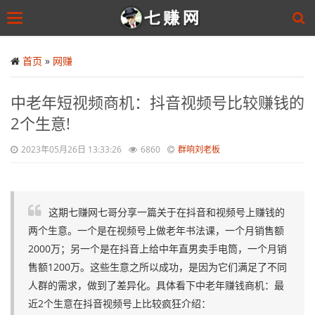
Toggle
navigation
Skip
to
首页
»
网赚
main
content
中老年短视频商机：抖音视频号比较赚钱的
2个生意!
2023年05月26日 13:33:26
6860
群响刘老板
这期七赚网七哥分享一篇关于在抖音和视频号上赚钱的
两个生意。一个是在视频号上做老年书法课，一个月销售额
2000万；另一个是在抖音上给中年直男卖手电筒，一个月销
售额1200万。这些生意之所以成功，是因为它们满足了不同
人群的需求，做到了差异化。具体看下中老年赚钱商机：最
近2个生意在抖音视频号上比较疯狂介绍：