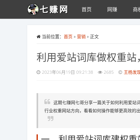
首页
网赚
商
Skip to main content
当前位置：
首页
»
营销
» 正文
利用爱站词库做权重站
2023年06月19日 09:21:38
2685
王杨发
这期七赚网七哥分享一篇关于如何利用爱站
行业权重网站方向，看看如何操作能够更高效的
一、利用爱站词库建权重