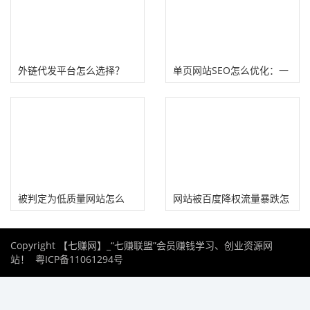
外链代发平台怎么选择？
单页网站SEO怎么优化：一
SEO外链代发注意事项！
文讲明白单页网站核心优化
技巧
被判定为低质量网站怎么
网站被百度降权流量暴跌怎
办？附百度官方反馈地址
么办?
Copyright 【七赚网】_“七赚联盟”会员赚钱学习、创业资源网
站！
粤ICP备11061294号