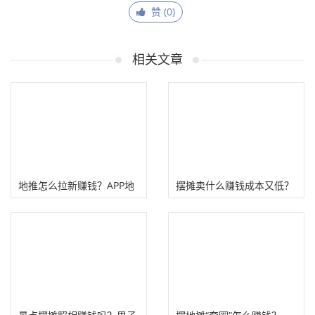
赞 (
0
)
相关文章
地推怎么拉新赚钱？APP地
摆摊卖什么赚钱成本又低？
推赚钱!
十个童叟无欺摆地摊项目