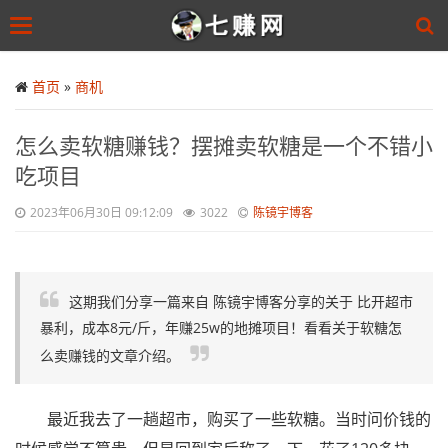
Toggle
navigation
Skip
to
首页
»
商机
main
content
怎么卖软糖赚钱？摆摊卖软糖是一个不错小
吃项目
2023年06月30日 09:12:09
3022
陈镜宇博客
这期我们分享一篇来自 陈镜宇博客分享的关于 比开超市
暴利，成本8元/斤，年赚25w的地摊项目！看看关于软糖怎
么卖赚钱的文章介绍。
最近我去了一趟超市，购买了一些软糖。当时问价钱的