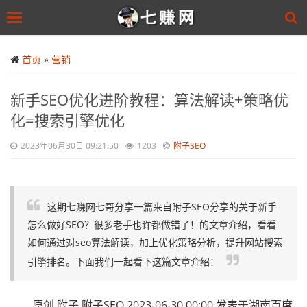
Toggle
navigation
Skip
to
首页
»
营销
main
content
新手SEO优化进阶教程：算法解读+策略优
化=搜索引擎优化
2023年06月30日 09:21:50
1203
附子SEO
这期七赚网七哥分享一篇来自附子SEO分享的关于新手
怎么做好SEO？很多老手也许都做错了！的文章介绍，看看
如何通过对seo算法解读，加上优化策略分析，提升网站搜索
引擎排名。下面我们一起看下这篇文章介绍：
原创 附子 附子SEO 2023-06-30 00:00 发表于湖南百度