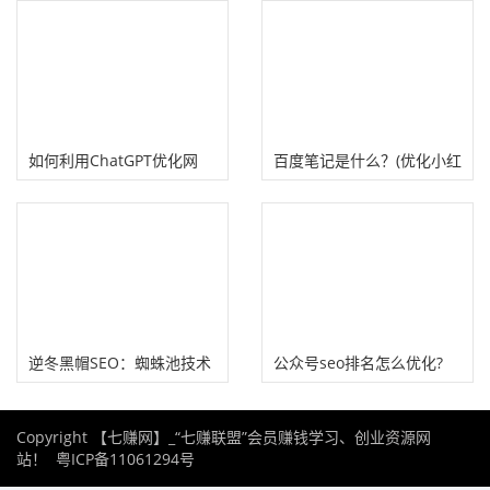
个关键技巧
如何利用ChatGPT优化网
百度笔记是什么？(优化小红
站？（提高网站谷歌搜索排
书排名上百度精选笔记）
名）
逆冬黑帽SEO：蜘蛛池技术
公众号seo排名怎么优化?
案例分析！
Copyright 【七赚网】_“七赚联盟”会员赚钱学习、创业资源网
站！
粤ICP备11061294号